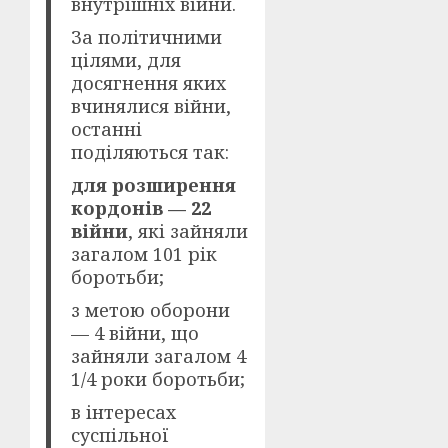
внутрішніх війни.
За політичними
цілями, для
досягнення яких
вчинялися війни,
останні
поділяються так:
для розширення
кордонів — 22
війни
, які зайняли
загалом 101 рік
боротьби;
з метою оборони
— 4 війни, що
зайняли загалом 4
1/4 роки боротьби;
в інтересах
суспільної