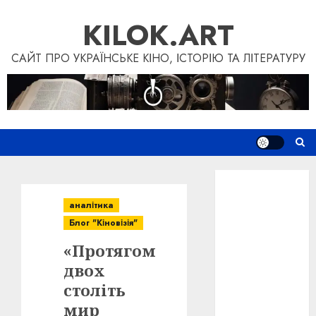
Skip
KILOK.ART
to
content
САЙТ ПРО УКРАЇНСЬКЕ КІНО, ІСТОРІЮ ТА ЛІТЕРАТУРУ
Новини
Книги
аналітика
Фільми
Блог "Кіновізія"
Блог
«Протягом
“Кіновізія”
Дослідження
двох
Інші проєкти
століть
Допомогти
мир