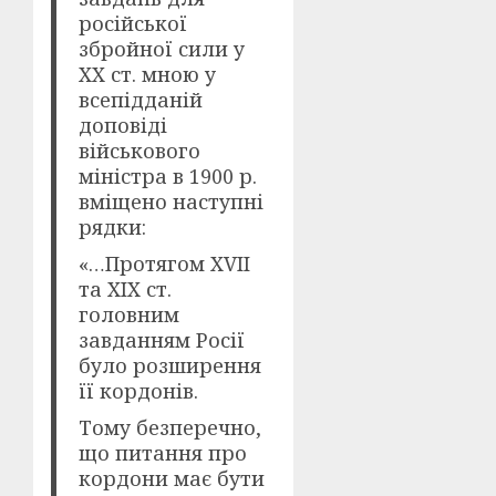
російської
збройної сили у
XX ст. мною у
всепідданій
доповіді
військового
міністра в 1900 р.
вміщено наступні
рядки:
«…Протягом XVII
та XIX ст.
головним
завданням Росії
було розширення
її кордонів.
Тому безперечно,
що питання про
кордони має бути