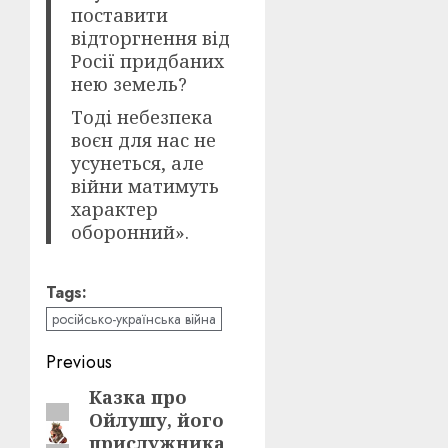
поставити
відторгнення від
Росії придбаних
нею земель?
Тоді небезпека
воєн для нас не
усунеться, але
війни матимуть
характер
оборонний».
Tags:
російсько-українська війна
Post
Previous
navigation
Казка про
Previous
Ойлушу, його
post:
прислужника