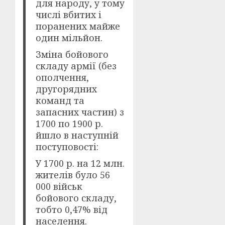
для народу, у тому
числі вбитих і
поранених майже
один мільйон.
Зміна бойового
складу армії (без
ополчення,
другорядних
команд та
запасних частин) з
1700 по 1900 р.
йшло в наступній
поступовості:
У 1700 р. на 12 млн.
жителів було 56
000 військ
бойового складу,
тобто 0,47% від
населення.