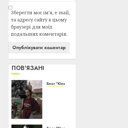
Зберегти моє ім'я, e-mail,
та адресу сайту в цьому
браузері для моїх
подальших коментарів.
ПОВ'ЯЗАНІ
Блог "Кіновізія"
Київ у
кіно:
1000
облич
тисячолітнього
Міста