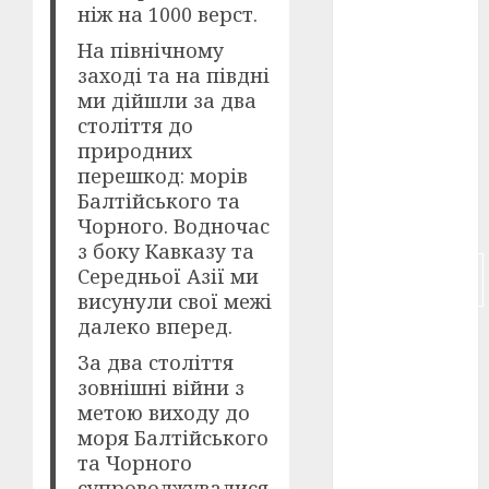
ніж на 1000 верст.
російсько-
На північному
японська
заході та на півдні
війна
(4)
ми дійшли за два
століття до
українська
анімація
природних
(4)
перешкод: морів
Балтійського та
українське
кіно
(26)
Чорного. Водночас
з боку Кавказу та
фестивальне
Середньої Азії ми
кіно
(16)
висунули свої межі
далеко вперед.
флот
(10)
За два століття
флот УНР
зовнішні війни з
(5)
метою виходу до
моря Балтійського
історичне
та Чорного
кіно
(5)
супроводжувалися