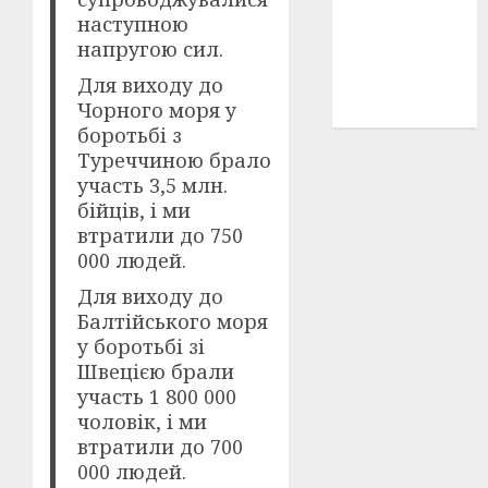
історичні
наступною
деталі
(3)
напругою сил.
Для виходу до
історія
(40)
Чорного моря у
боротьбі з
Туреччиною брало
участь 3,5 млн.
бійців, і ми
втратили до 750
000 людей.
Для виходу до
Балтійського моря
у боротьбі зі
Швецією брали
участь 1 800 000
чоловік, і ми
втратили до 700
000 людей.