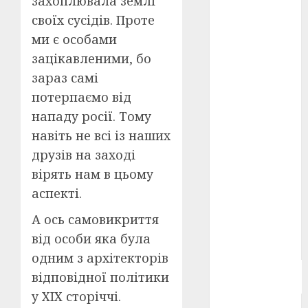
захоплювала землі
Берлінале
своїх сусідів. Проте
2026
(5)
ми є особами
День
зацікавленими, бо
захисників
і
зараз самі
захисниць
потерпаємо від
України
(4)
нападу росії. Тому
Довженко
навіть не всі із наших
(4)
друзів на заході
Друга
вірять нам в цьому
світова
війна
(5)
аспекті.
А ось самовикриття
Журнал
"Кіно-
від особи яка була
Театр"
(3)
одним з архітекторів
Параджанов
відповідної політики
(4)
у ХІХ сторіччі.