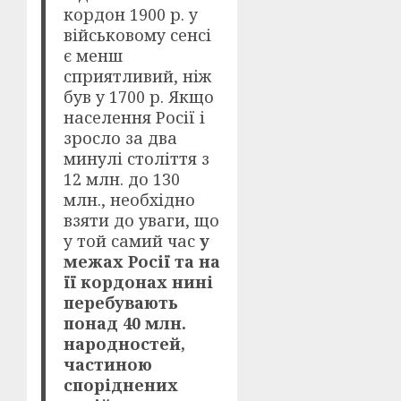
кордон 1900 р. у
військовому сенсі
є менш
сприятливий, ніж
був у 1700 р. Якщо
населення Росії і
зросло за два
минулі століття з
12 млн. до 130
млн., необхідно
взяти до уваги, що
у той самий час
у
межах Росії та на
її кордонах нині
перебувають
понад 40 млн.
народностей,
частиною
споріднених