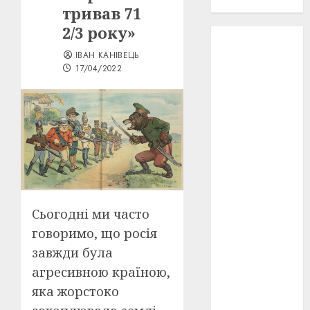
проєкту!
тривав 71
2/3 року»
3D
(6)
ІВАН КАНІВЕЦЬ
17/04/2022
29 квітня
1918
(3)
1918
(6)
1919
(3)
2022
(22)
2023
(3)
Сьогодні ми часто
Ірина
говоримо, що росія
Правило
завжди була
(3)
агресивною країною,
Берлінале
яка жорстоко
(6)