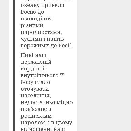
океану привели
Росію до
оволодіння
різними
народностями,
чужими і навіть
ворожими до Росії.
Нині наш
державний
кордон із
внутрішнього її
боку стало
оточувати
населення,
недостатньо міцно
пов’язане з
російським
народом, і в цьому
відношенні наш