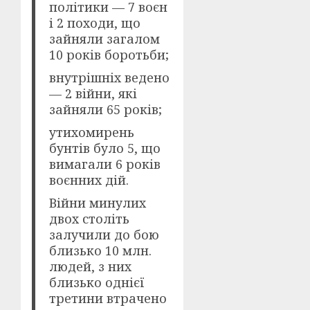
політики — 7 воєн
і 2 походи, що
зайняли загалом
10 років боротьби;
внутрішніх ведено
— 2 війни, які
зайняли 65 років;
утихомирень
бунтів було 5, що
вимагали 6 років
воєнних дій.
Війни минулих
двох століть
залучили до бою
близько 10 млн.
людей, з них
близько однієї
третини втрачено