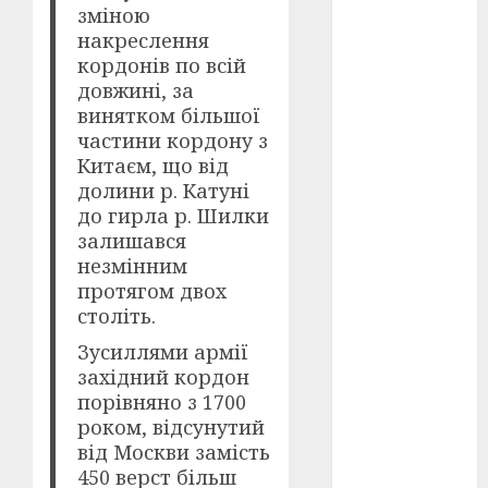
зміною
накреслення
оскар
(7)
кордонів по всій
довжині, за
оскар2024
(7)
винятком більшої
частини кордону з
переможці
Китаєм, що від
фестивалів
долини р. Катуні
(4)
до гирла р. Шилки
пропаганда
залишався
в кіно
(3)
незмінним
протягом двох
пісні
(9)
століть.
пісні
Зусиллями армії
Української
західний кордон
революції
порівняно з 1700
(4)
роком, відсунутий
російсько-
від Москви замість
українська
450 верст більш
війна
(49)