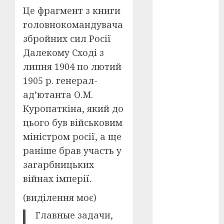
Перша
Це фрагмент з книги
світова
війна
(3)
головнокомандувача
збройних сил Росії
Тарас
Шевченко
Далекому Сході з
(5)
липня 1904 по лютий
УНР
(24)
1905 р. генерал-
ад’ютанта О.М.
Українська
революція
Куропаткіна, який до
(6)
цього був військовим
міністром росії, а ще
Циндао-
Відень-
раніше брав участь у
Київ
(19)
загарбницьких
аналіз
війнах імперії.
фільму
(3)
(виділення моє)
анімація
(4)
Главные задачи,