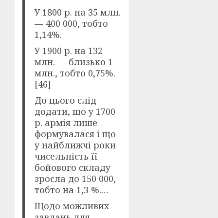
У 1800 р. на 35 млн.
— 400 000, тобто
1,14%.
У 1900 р. на 132
млн. — близько 1
млн., тобто 0,75%.
[46]
До цього слід
додати, що у 1700
р. армія лише
формувалася і що
у найближчі роки
чисельність її
бойового складу
зросла до 150 000,
тобто на 1,3 %.…
Щодо можливих
завдань для