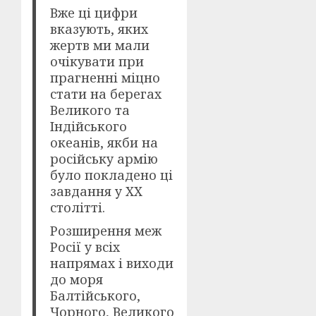
Вже ці цифри
вказують, яких
жертв ми мали
очікувати при
прагненні міцно
стати на берегах
Великого та
Індійського
океанів, якби на
російську армію
було покладено ці
завдання у XX
столітті.
Розширення меж
Росії у всіх
напрямах і виходи
до моря
Балтійського,
Чорного, Великого