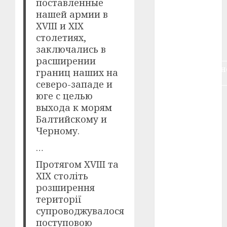
поставленные
воєнне
нашей армии в
кіно
(3)
XVIII и XIX
столетиях,
голодомор
(3)
заключались в
расширении
документальн
границ наших на
кіно
(5)
северо-западе и
юге с целью
календар
выхода к морям
(11)
Балтийскому и
книжковий
Черному.
огляд
(3)
…
кіно про
Протягом XVIII та
війну
(3)
XIX століть
розширення
лауреати
(4)
території
супроводжувалося
номінанти
поступовою
(3)